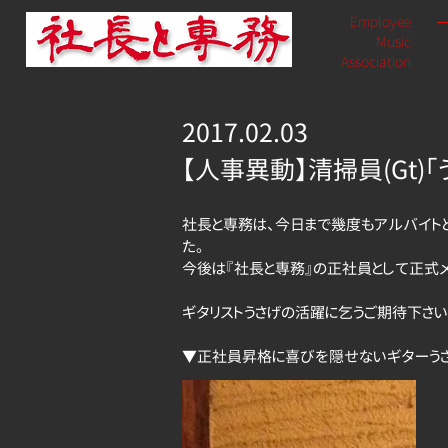
Employee
Music
​Association
2017.02.03
【人事異動】清掃員(Gt)
社長と専務は、今日まで幾度もアルバイト
た。
今後は『社長と専務』の正社員として正式
ギタリストうさげの活躍に乞うご期待下さい
​▼正社員昇格に喜びを隠せないギターう